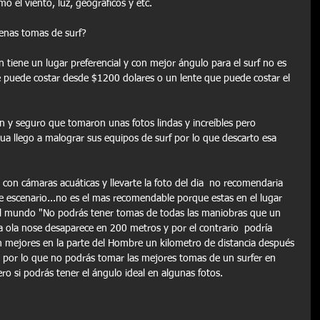
o el viento, luz, geográficos y etc.
enas tomas de surf?
en tiene un lugar preferencial y con mejor ángulo para el surf no es 
 puede costar desde $1200 dolares o un lente que puede costar el 
 y seguro que tomaron unas fotos lindas y increíbles pero 
a llego a malograr sus equipos de surf por lo que descarto esa 
 con cámaras acuáticas y llevarte la foto del dia  no recomendaria 
e escenario...no es el mas recomendable porque estas en el lugar 
del mundo "No podrás tener tomas de todas las maniobras que un 
a ola nose desaparece en 200 metros y por el contrario  podría 
on mejores en la parte del Hombre un kilometro de distancia después 
int por lo que no podrás tomar las mejores tomas de un surfer en 
ro si podrás tener el ángulo ideal en algunas fotos.