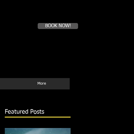
Book a first time session
BOOK NOW!
Tel:(51)99-408-8564
WhatApp
E--mail:
mysurfcampperu@yahoo.com
More
Featured Posts