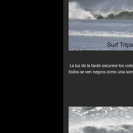
 La luz de la tarde oscurece los rostros de los surfers y no deja que puedas distinguir colores ya que 
todos se ven negros como una somb