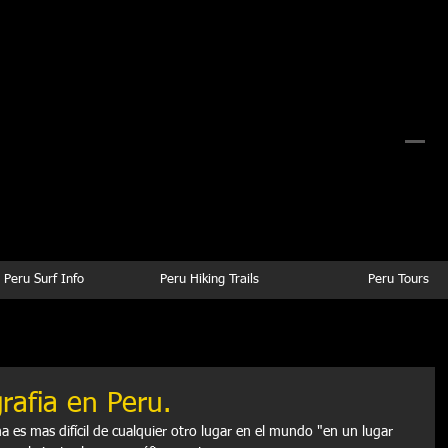
rf Camp Peru
 Surf Camp Peru
Peru Surf Trips Planning
 Peru Surf Info
Peru Hiking Trails
Peru Tours
rafia en Peru.
a es mas difícil de cualquier otro lugar en el mundo "en un lugar 