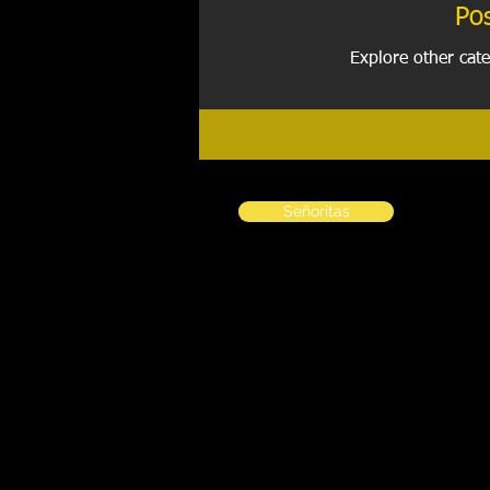
Po
Explore other cate
Señoritas