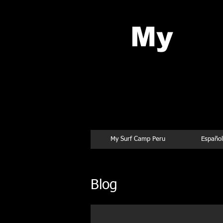
My
Su
Chicama
My Surf Camp Peru
Español
Blog